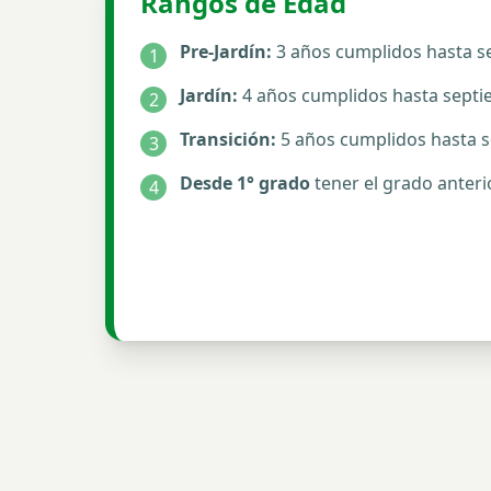
Rangos de Edad
Pre-Jardín:
3 años cumplidos hasta s
1
Jardín:
4 años cumplidos hasta sept
2
Transición:
5 años cumplidos hasta 
3
Desde 1° grado
tener el grado anter
4