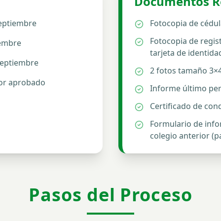
Documentos R
eptiembre
Fotocopia de cédul
Fotocopia de regist
iembre
tarjeta de identida
septiembre
2 fotos tamaño 3×
ior aprobado
Informe último pe
Certificado de con
Formulario de infor
colegio anterior (pa
Pasos del Proceso